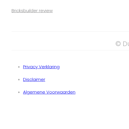
Bricksbuilder review
© D
Privacy Verklaring
Disclaimer
Algemene Voorwaarden