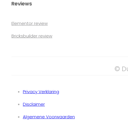
Reviews
Elementor review
Bricksbuilder review
© D
Privacy Verklaring
Disclaimer
Algemene Voorwaarden