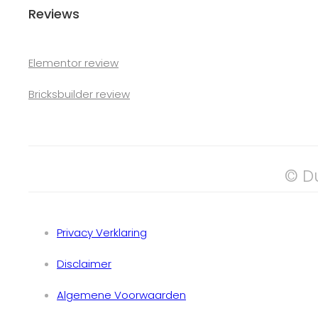
Reviews
Elementor review
Bricksbuilder review
© D
Privacy Verklaring
Disclaimer
Algemene Voorwaarden