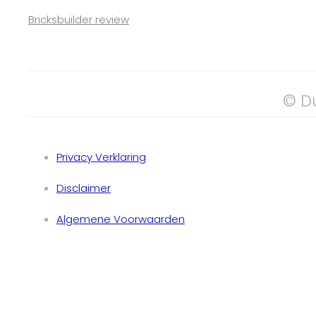
Bricksbuilder review
© D
Privacy Verklaring
Disclaimer
Algemene Voorwaarden