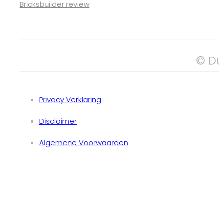
Bricksbuilder review
© D
Privacy Verklaring
Disclaimer
Algemene Voorwaarden