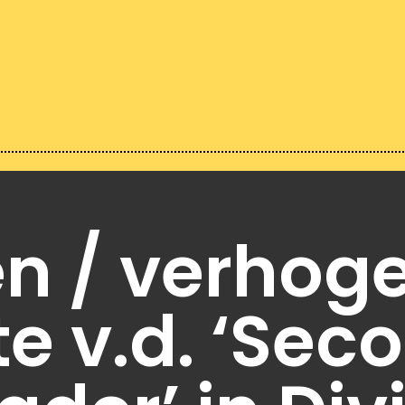
en / verhog
e v.d. ‘Sec