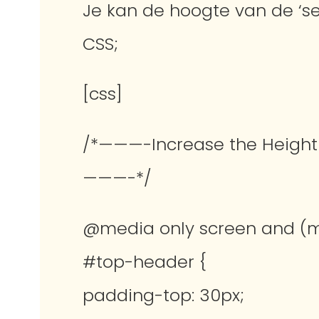
Je kan de hoogte van de ‘
CSS;
[css]
/*———-Increase the Height 
———-*/
@media only screen and (mi
#top-header {
padding-top: 30px;