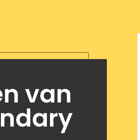
en van
ondary