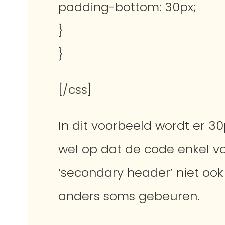
padding-bottom: 30px;
}
}
[/css]
In dit voorbeeld wordt er 3
wel op dat de code enkel va
‘secondary header’ niet ook
anders soms gebeuren.