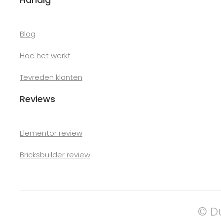
Blog
Hoe het werkt
Tevreden klanten
Reviews
Elementor review
Bricksbuilder review
© D