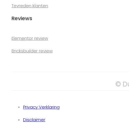
Tevreden klanten
Reviews
Elementor review
Bricksbuilder review
© D
Privacy Verklaring
Disclaimer