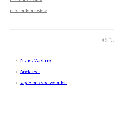
Bricksbuilder review
© D
Privacy Verklaring
Disclaimer
Algemene Voorwaarden