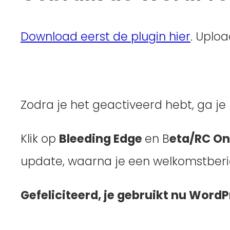
Download eerst de plugin hier
. Uplo
Zodra je het geactiveerd hebt, ga j
Klik op
Bleeding Edge
en B
eta/RC On
update, waarna je een welkomstberic
Gefeliciteerd, je gebruikt nu WordP